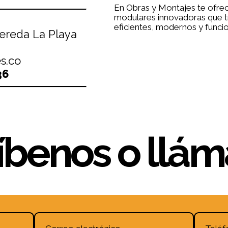
En Obras y Montajes te ofr
modulares innovadoras que t
eficientes, modernos y funcio
Vereda La Playa
s.co
36
íbenos o llá