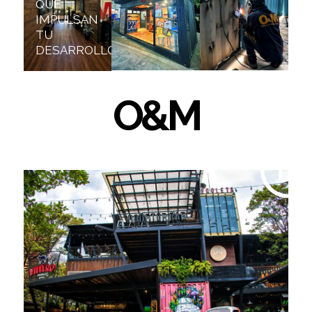
QUE
IMPULSAN
TU
DESARROLLO
O&M