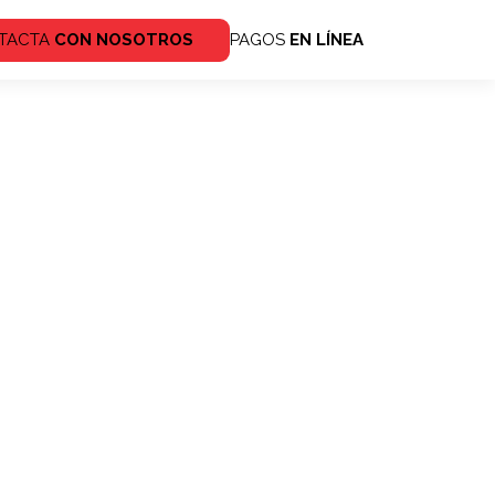
TACTA
CON NOSOTROS
PAGOS
EN LÍNEA
ales
Redes
sociales